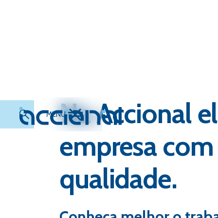
Na Accional 
MENU
empresa com s
qualidade.
Conheça melhor o trab