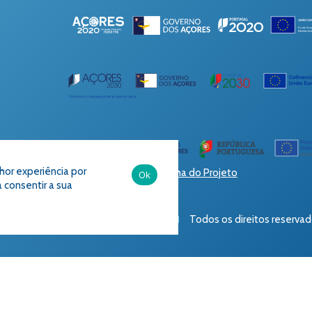
lhor experiência por
Ficha do Projeto
Ok
a consentir a sua
senvolvido por
Accional
2023
Todos os direitos reserva