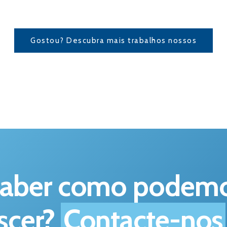
Gostou? Descubra mais trabalhos nossos
saber como podemos
scer?
Contacte-nos