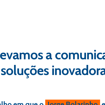
elevamos a comunic
oluções inovadoras
alho em que o
Jorge Bolarinho
e