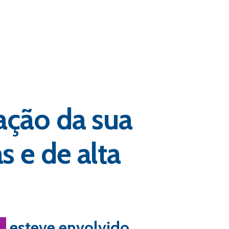
ação da sua
 e de alta
a
esteve envolvido