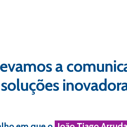
elevamos a comunic
oluções inovadoras
alho em que o
João Tiago Arrud