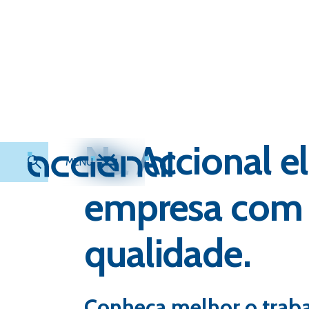
Na Accional 
MENU
empresa com s
qualidade.
Conheça melhor o trab