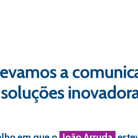
elevamos a comunic
oluções inovadoras
alho em que o
João Arruda
este