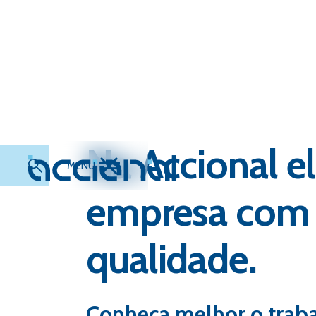
Na Accional 
MENU
empresa com s
qualidade.
Conheça melhor o trab